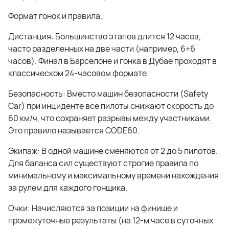
Формат гонок и правила.
Дистанция: Большинство этапов длится 12 часов,
часто разделенных на две части (например, 6+6
часов). Финал в Барселоне и гонка в Дубае проходят в
классическом 24-часовом формате.
Безопасность: Вместо машин безопасности (Safety
Car) при инциденте все пилоты снижают скорость до
60 км/ч, что сохраняет разрывы между участниками.
Это правило называется CODE60.
Экипаж: В одной машине сменяются от 2 до 5 пилотов.
Для баланса сил существуют строгие правила по
минимальному и максимальному времени нахождения
за рулем для каждого гонщика.
Очки: Начисляются за позиции на финише и
промежуточные результаты (на 12-м часе в суточных