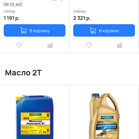
Oil (0,4л)
1 310
р.
2 553
р.
1 191
р.
2 321
р.
В корзину
В корзину
Масло 2Т