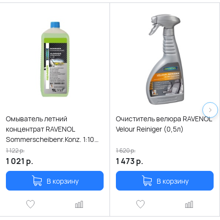
Омыватель летний
Очиститель велюра RAVENOL
концентрат RAVENOL
Velour Reiniger (0,5л)
Sommerscheibenr.Konz. 1:10
(1л) new
1 122
р.
1 620
р.
1 021
р.
1 473
р.
В корзину
В корзину