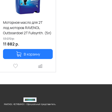
Моторное масло для 2Т
лод.моторов RAVENOL
Outboardoel 2T Fullsynth. (5л)
13 070
р.
11 882
р.
В корзину
RAVENOL ЧЕЛЯБИНСК - Официальный представитель.