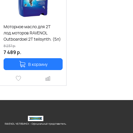
Моторное масло для 2Т
лод.моторов RAVENOL
Outboardoel 2T teilsynth. (5л)
8 237
р.
7 489
р.
В корзину
RAVENOL ЧЕЛЯБИНСК - Официальный представитель.