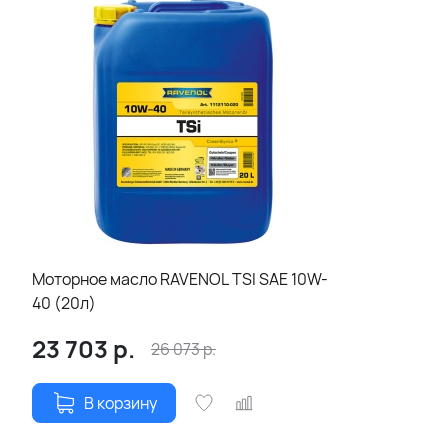
Моторное масло RAVENOL TSI SAE 10W-
40 (20л)
23 703
р.
26 073
р.
В корзину