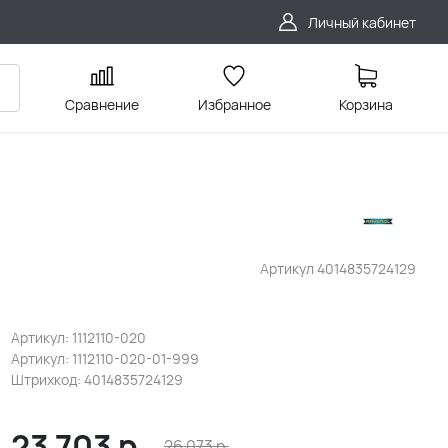
Личный кабинет
Сравнение
Избранное
Корзина
Артикул
4014835724129
Артикул: 1112110-020
Артикул: 1112110-020-01-999
Штрихкод: 4014835724129
23 703
р.
26 073
р.