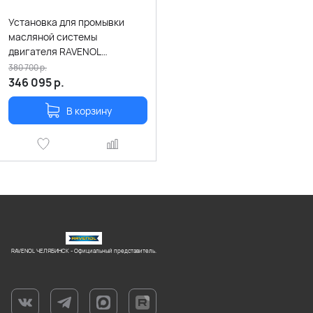
Установка для промывки
масляной системы
двигателя RAVENOL
CleanSyntho Flushing System
380 700
р.
346 095
р.
В корзину
RAVENOL ЧЕЛЯБИНСК - Официальный представитель.