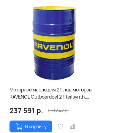
Моторное масло для 2Т лод.моторов
RAVENOL Outboardoel 2T teilsynth.
(208л)
237 591
р.
261 347
р.
В корзину