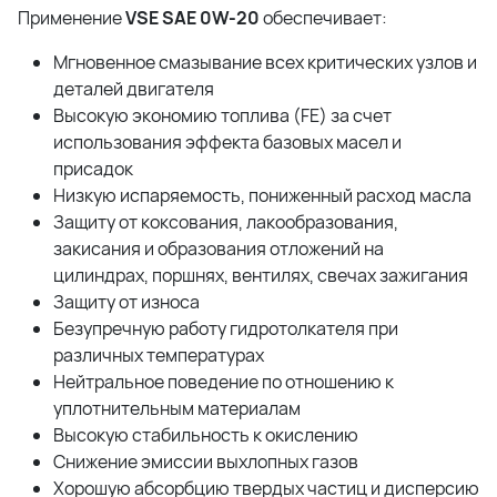
Применение
VSE SAE 0W-20
обеспечивает:
Мгновенное смазывание всех критических узлов и
деталей двигателя
Высокую экономию топлива (FE) за счет
использования эффекта базовых масел и
присадок
Низкую испаряемость, пониженный расход масла
Защиту от коксования, лакообразования,
закисания и образования отложений на
цилиндрах, поршнях, вентилях, свечах зажигания
Защиту от износа
Безупречную работу гидротолкателя при
различных температурах
Нейтральное поведение по отношению к
уплотнительным материалам
Высокую стабильность к окислению
Снижение эмиссии выхлопных газов
Хорошую абсорбцию твердых частиц и дисперcию